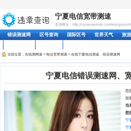
宁夏电信宽带测速
查询网址：http://cuowuyemian.com/wangsuceshi/
错误测速网
区号查询
国际区号
世界天气
旅
汽车时刻表
成语大全
地图大全
当前位置：
在线测网速
>
电信宽带测速
> 在线宁夏电信测速、错误测速网
宁夏电信错误测速网、
您的
加
当
您
宁
宁