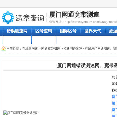
厦门网通宽带测速
查询网址：http://cuowuyemian.com/wangsuceshi
错误测速网
区号查询
国际区号
世界天气
旅
汽车时刻表
成语大全
地图大全
当前位置：
在线测网速
>
网通宽带测速
>
福建网通测速
> 在线厦门网通测速、
厦门网通错误测速网、宽带
您的
加
数
厦
厦
厦
厦